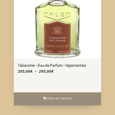
Tabarome – Eau de Parfum – Vaporisateur
Plage
205,00
€
–
295,00
€
de
prix :
205,00€
à
Choix des options
295,00€